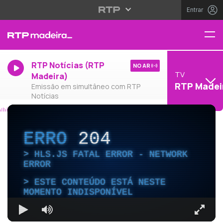
Entrar
RTP Notícias (RTP
NO AR
TV
Madeira)
RTP Madei
Emissão em simultâneo com RTP
Notícias
ERRO
204
HLS.JS FATAL ERROR - NETWORK
ERROR
ESTE CONTEÚDO ESTÁ NESTE
MOMENTO INDISPONÍVEL