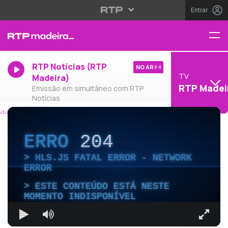
Entrar
RTP Notícias (RTP
NO AR
TV
Madeira)
RTP Madei
Emissão em simultâneo com RTP
Notícias
ERRO
204
HLS.JS FATAL ERROR - NETWORK
ERROR
ESTE CONTEÚDO ESTÁ NESTE
MOMENTO INDISPONÍVEL