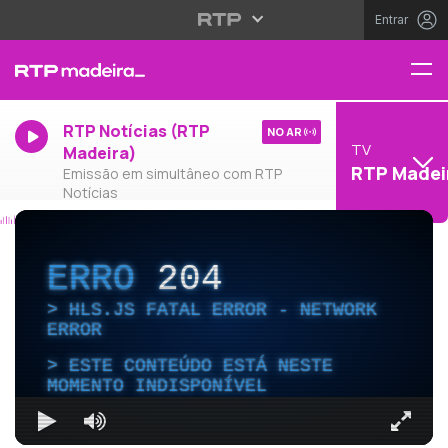
Entrar
RTP Notícias (RTP
NO AR
TV
Madeira)
RTP Madei
Emissão em simultâneo com RTP
Notícias
ERRO
204
HLS.JS FATAL ERROR - NETWORK
ERROR
ESTE CONTEÚDO ESTÁ NESTE
MOMENTO INDISPONÍVEL