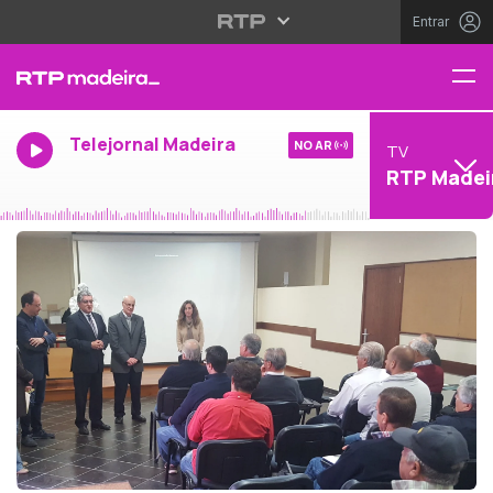
Entrar
Telejornal Madeira
NO AR
TV
RTP Madei