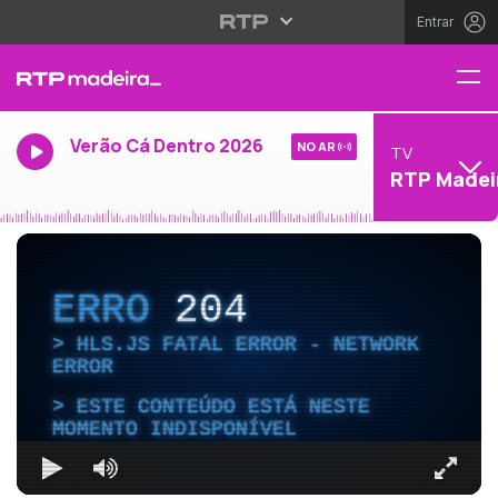
Entrar
Verão Cá Dentro 2026
NO AR
TV
RTP Madei
ERRO
204
HLS.JS FATAL ERROR - NETWORK
ERROR
ESTE CONTEÚDO ESTÁ NESTE
MOMENTO INDISPONÍVEL