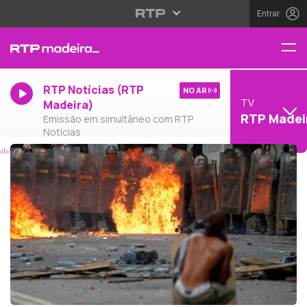
Entrar
RTP Notícias (RTP
NO AR
TV
Madeira)
RTP Madei
Emissão em simultâneo com RTP
Notícias