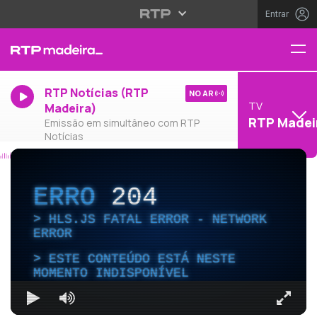
Entrar
RTP Notícias (RTP
NO AR
TV
Madeira)
RTP Madei
Emissão em simultâneo com RTP
Notícias
ERRO
204
HLS.JS FATAL ERROR - NETWORK
ERROR
ESTE CONTEÚDO ESTÁ NESTE
MOMENTO INDISPONÍVEL