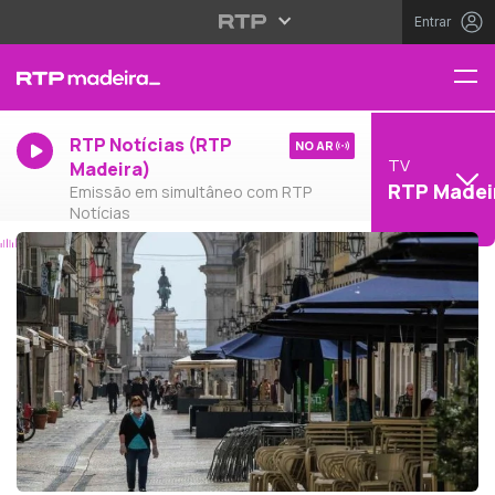
Entrar
RTP Notícias (RTP
NO AR
TV
Madeira)
RTP Madei
Emissão em simultâneo com RTP
Notícias