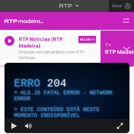
Entrar
RTP Notícias (RTP
NO AR
TV
Madeira)
RTP Madei
Emissão em simultâneo com RTP
Notícias
ERRO
204
HLS.JS FATAL ERROR - NETWORK
ERROR
ESTE CONTEÚDO ESTÁ NESTE
MOMENTO INDISPONÍVEL