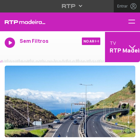
Entrar
Sem Filtros
NO AR
TV
RTP Madei