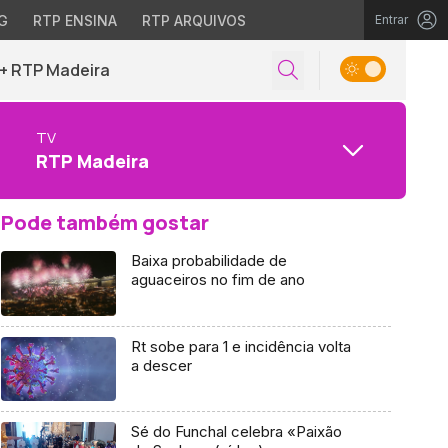
G
RTP ENSINA
RTP ARQUIVOS
Entrar
+ RTP Madeira
TV
RTP Madeira
Pode também gostar
Baixa probabilidade de
aguaceiros no fim de ano
Rt sobe para 1 e incidência volta
a descer
Sé do Funchal celebra «Paixão