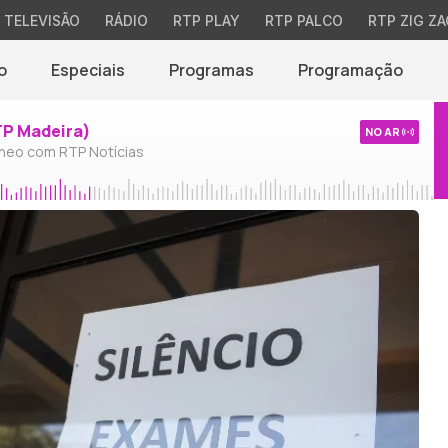
TELEVISÃO
RÁDIO
RTP PLAY
RTP PALCO
RTP ZIG ZA
o
Especiais
Programas
Programação
TP Madeira)
NO AR
neo com RTP Notícias