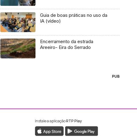
Guia de boas práticas no uso da
IA (vídeo)
Encerramento da estrada
Areeiro- Eira do Serrado
PUB
Instale a aplicação
RTP Play
ebook da RTP Madeira
nstagram da RTP Madeira