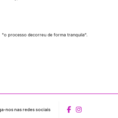
 "o processo decorreu de forma tranquila".
Aceder ao Fac
Aceder ao I
ga-nos nas redes sociais