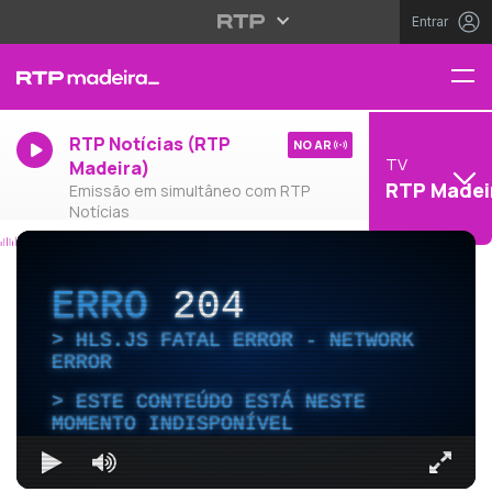
Entrar
RTP Notícias (RTP
NO AR
TV
Madeira)
RTP Madei
Emissão em simultâneo com RTP
Notícias
ERRO
204
HLS.JS FATAL ERROR - NETWORK
ERROR
ESTE CONTEÚDO ESTÁ NESTE
MOMENTO INDISPONÍVEL