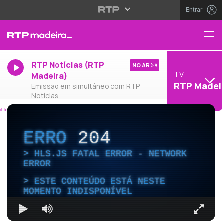
Entrar
RTP Notícias (RTP
NO AR
TV
Madeira)
RTP Madei
Emissão em simultâneo com RTP
Notícias
ERRO
204
HLS.JS FATAL ERROR - NETWORK
ERROR
ESTE CONTEÚDO ESTÁ NESTE
MOMENTO INDISPONÍVEL