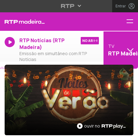
Entrar
RTP Notícias (RTP
NO AR
TV
Madeira)
RTP Madei
Emissão em simultâneo com RTP
Notícias
ouvir no