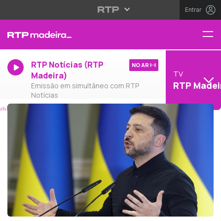
Entrar
RTP Notícias (RTP
NO AR
TV
Madeira)
RTP Madei
Emissão em simultâneo com RTP
Notícias