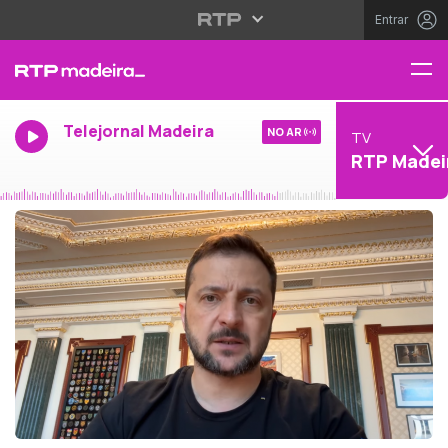
Entrar
Telejornal Madeira
NO AR
TV
RTP Madei