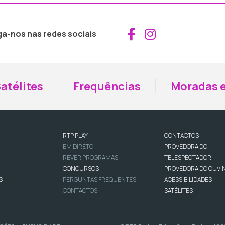
Aceder ao Fac
Aceder ao I
ga-nos nas redes sociais
atélites
Frequências
Moradas e
RTP PLAY
CONTACTOS
EM DIRETO
PROVEDORA DO
REVER PROGRAMAS
TELESPECTADOR
CONCURSOS
PROVEDORA DO OUVI
S
PERGUNTAS FREQUENTES
ACESSIBILIDADES
CONTACTOS
SATÉLITES