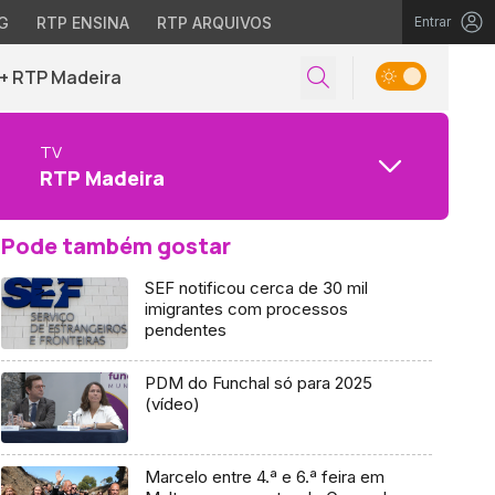
G
RTP ENSINA
RTP ARQUIVOS
Entrar
+ RTP Madeira
TV
RTP Madeira
Pode também gostar
SEF notificou cerca de 30 mil
imigrantes com processos
pendentes
PDM do Funchal só para 2025
(vídeo)
Marcelo entre 4.ª e 6.ª feira em