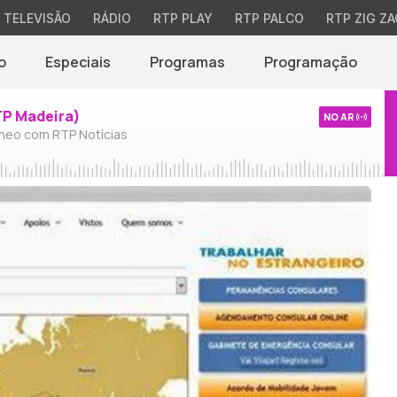
TELEVISÃO
RÁDIO
RTP PLAY
RTP PALCO
RTP ZIG ZA
o
Especiais
Programas
Programação
TP Madeira)
NO AR
neo com RTP Notícias