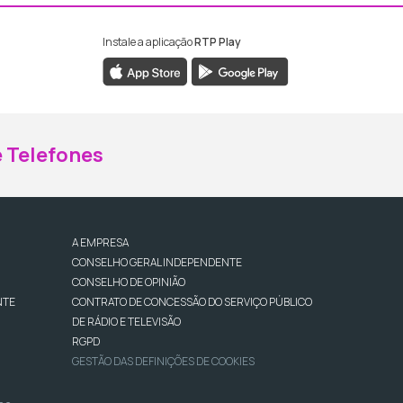
Instale a aplicação
RTP Play
ebook da RTP Madeira
nstagram da RTP Madeira
 Telefones
A EMPRESA
CONSELHO GERAL INDEPENDENTE
CONSELHO DE OPINIÃO
NTE
CONTRATO DE CONCESSÃO DO SERVIÇO PÚBLICO
DE RÁDIO E TELEVISÃO
RGPD
GESTÃO DAS DEFINIÇÕES DE COOKIES