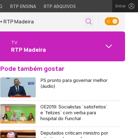
G
RTP ENSINA
RTP ARQUIVOS
Entrar
+ RTP Madeira
TV
RTP Madeira
Pode também gostar
PS pronto para governar melhor
(áudio)
OE2019: Socialistas `satisfeitos`
e `felizes` com verba para
hospital do Funchal
Deputados criticam ministro por