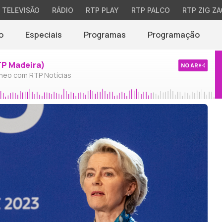
TELEVISÃO
RÁDIO
RTP PLAY
RTP PALCO
RTP ZIG ZA
o
Especiais
Programas
Programação
TP Madeira)
NO AR
neo com RTP Notícias