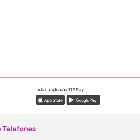
Instale a aplicação
RTP Play
ebook da RTP Madeira
nstagram da RTP Madeira
 Telefones