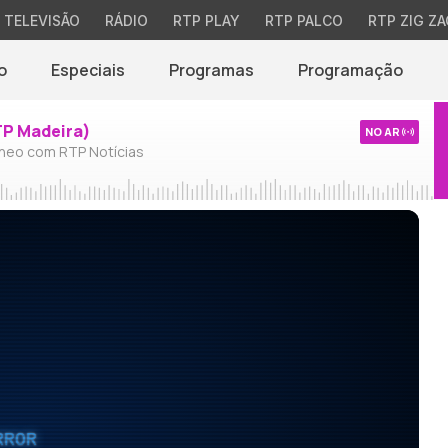
TELEVISÃO
RÁDIO
RTP PLAY
RTP PALCO
RTP ZIG ZA
o
Especiais
Programas
Programação
TP Madeira)
NO AR
neo com RTP Notícias
RROR