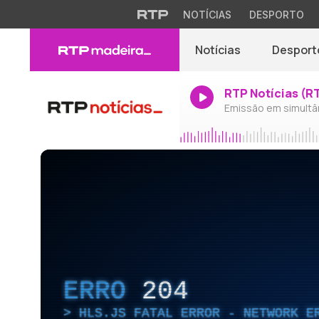
NOTÍCIAS
DESPORTO
Notícias
Desport
RTP Notícias (R
Emissão em simultâ
ERRO
204
HLS.JS FATAL ERROR - NETWORK E