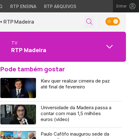
G
RTP ENSINA
RTP ARQUIVOS
Entrar
+ RTP Madeira
TV
RTP Madeira
Pode também gostar
Kiev quer realizar cimeira de paz
até final de fevereiro
Universidade da Madeira passa a
contar com mais 1,5 milhões
euros (vídeo)
Paulo Cafôfo inaugurou sede da