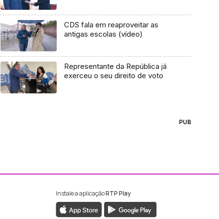
CDS fala em reaproveitar as
antigas escolas (vídeo)
Representante da República já
exerceu o seu direito de voto
PUB
Instale a aplicação
RTP Play
ebook da RTP Madeira
nstagram da RTP Madeira