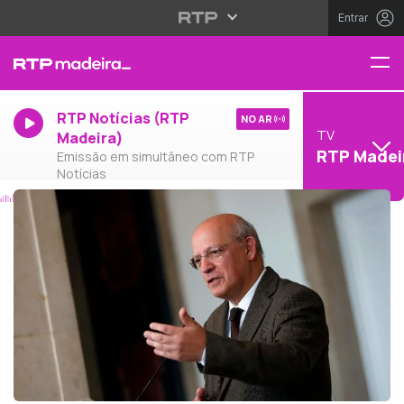
Entrar
RTP Notícias (RTP
NO AR
TV
Madeira)
RTP Madei
Emissão em simultâneo com RTP
Notícias