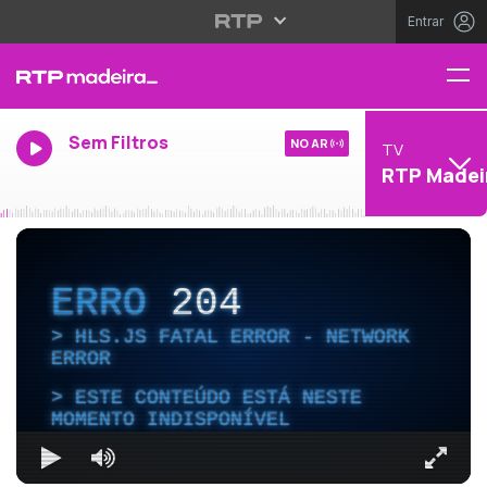
Entrar
Sem Filtros
NO AR
TV
RTP Madei
ERRO
204
HLS.JS FATAL ERROR - NETWORK
ERROR
ESTE CONTEÚDO ESTÁ NESTE
MOMENTO INDISPONÍVEL