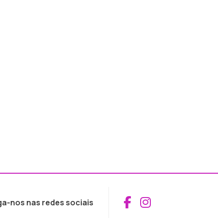
Aceder ao Fac
Aceder ao I
ga-nos nas redes sociais