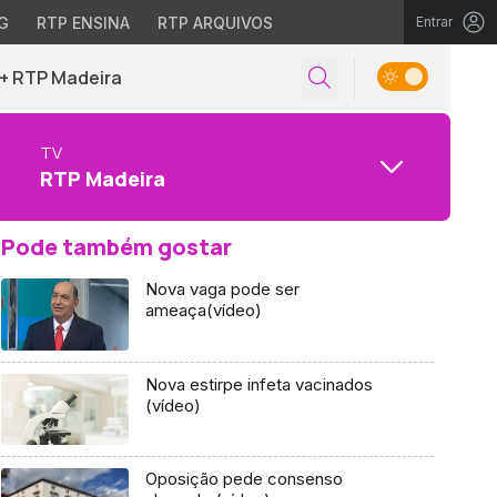
G
RTP ENSINA
RTP ARQUIVOS
Entrar
+ RTP Madeira
TV
RTP Madeira
Pode também gostar
Nova vaga pode ser
ameaça(vídeo)
Nova estirpe infeta vacinados
(vídeo)
Oposição pede consenso