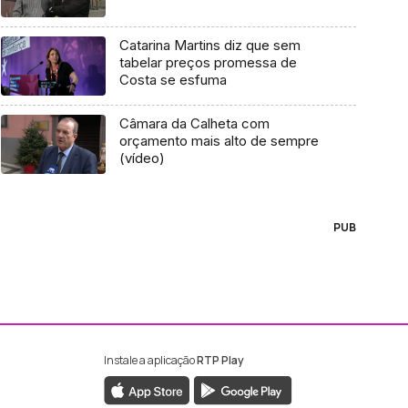
Catarina Martins diz que sem
tabelar preços promessa de
Costa se esfuma
Câmara da Calheta com
orçamento mais alto de sempre
(vídeo)
PUB
Instale a aplicação
RTP Play
ebook da RTP Madeira
nstagram da RTP Madeira