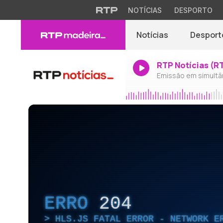
NOTÍCIAS
DESPORTO
Notícias
Desport
RTP Notícias (R
Emissão em simultâ
ERRO
204
HLS.JS FATAL ERROR - NETWORK E