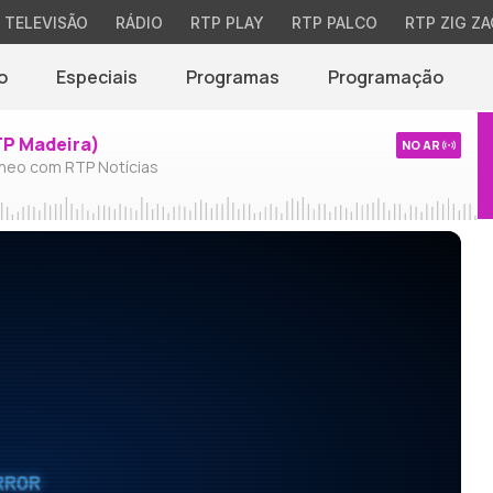
TELEVISÃO
RÁDIO
RTP PLAY
RTP PALCO
RTP ZIG ZA
o
Especiais
Programas
Programação
TP Madeira)
NO AR
neo com RTP Notícias
RROR