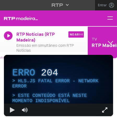
Entrar
RTP Notícias (RTP
NO AR
TV
Madeira)
RTP Madei
Emissão em simultâneo com RTP
Notícias
ERRO
204
HLS.JS FATAL ERROR - NETWORK
ERROR
ESTE CONTEÚDO ESTÁ NESTE
MOMENTO INDISPONÍVEL