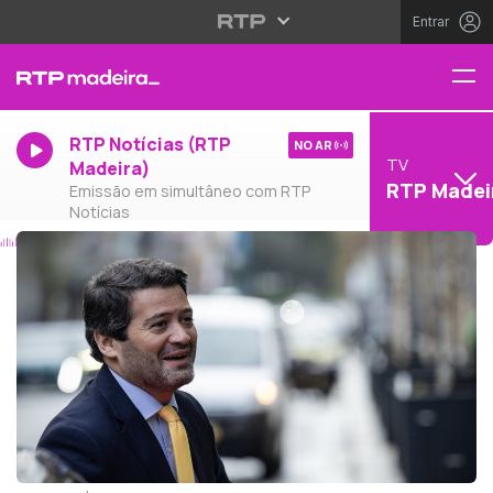
Entrar
RTP Notícias (RTP
NO AR
TV
Madeira)
RTP Madei
Emissão em simultâneo com RTP
Notícias