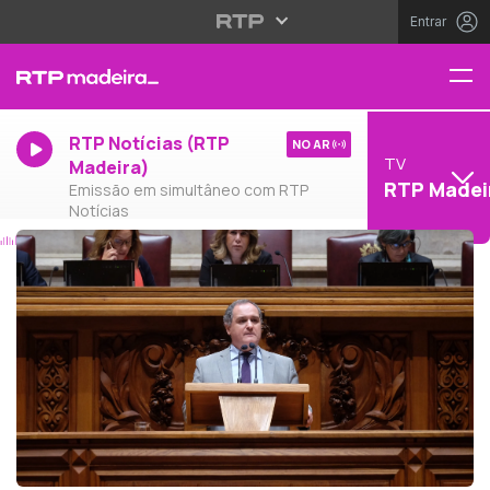
Entrar
RTP Notícias (RTP
NO AR
TV
Madeira)
RTP Madei
Emissão em simultâneo com RTP
Notícias