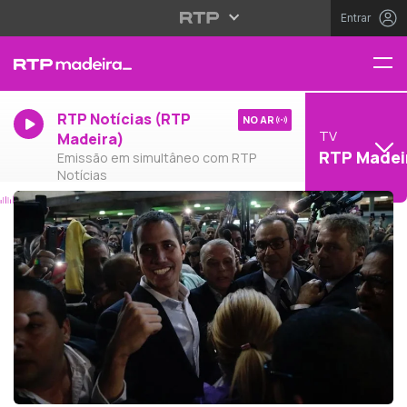
Entrar
RTP Notícias (RTP
NO AR
TV
Madeira)
RTP Madei
Emissão em simultâneo com RTP
Notícias