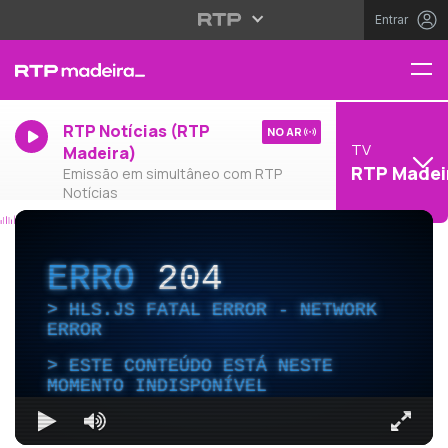
Entrar
RTP Notícias (RTP
NO AR
TV
Madeira)
RTP Madei
Emissão em simultâneo com RTP
Notícias
ERRO
204
HLS.JS FATAL ERROR - NETWORK
ERROR
ESTE CONTEÚDO ESTÁ NESTE
MOMENTO INDISPONÍVEL