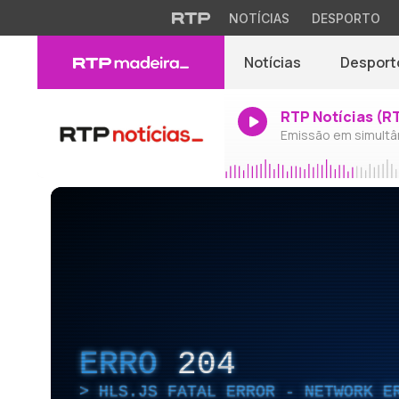
NOTÍCIAS
DESPORTO
Notícias
Desport
RTP Notícias (R
Emissão em simultâ
ERRO
204
HLS.JS FATAL ERROR - NETWORK E