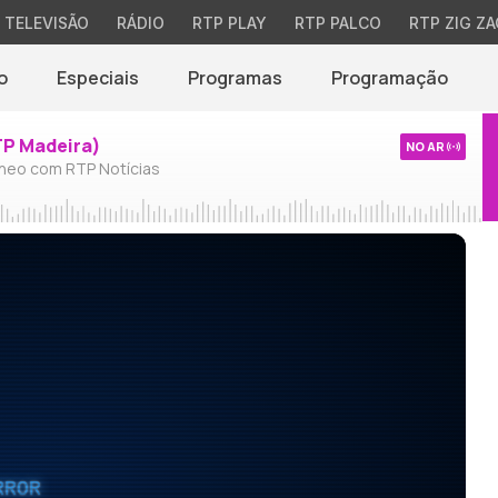
TELEVISÃO
RÁDIO
RTP PLAY
RTP PALCO
RTP ZIG ZA
o
Especiais
Programas
Programação
TP Madeira)
NO AR
neo com RTP Notícias
RROR