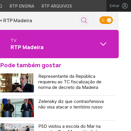
G
RTP ENSINA
RTP ARQUIVOS
Entrar
+ RTP Madeira
TV
RTP Madeira
Pode também gostar
Representante da República
requereu ao TC fiscalização de
norma de decreto da Madeira
Zelensky diz que contraofensiva
não visa atacar o território russo
PSD visitou a escola do Mar na