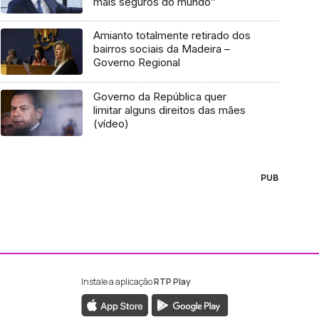
mais seguros do mundo”
Amianto totalmente retirado dos
bairros sociais da Madeira –
Governo Regional
Governo da República quer
limitar alguns direitos das mães
(vídeo)
PUB
Instale a aplicação
RTP Play
ebook da RTP Madeira
nstagram da RTP Madeira