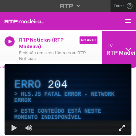
Entrar
RTP Notícias (RTP
NO AR
TV
Madeira)
RTP Madei
Emissão em simultâneo com RTP
Notícias
ERRO
204
HLS.JS FATAL ERROR - NETWORK
ERROR
ESTE CONTEÚDO ESTÁ NESTE
MOMENTO INDISPONÍVEL