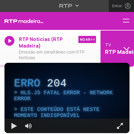
Entrar
RTP Notícias (RTP
NO AR
TV
Madeira)
RTP Madei
Emissão em simultâneo com RTP
Notícias
ERRO
204
HLS.JS FATAL ERROR - NETWORK
ERROR
ESTE CONTEÚDO ESTÁ NESTE
MOMENTO INDISPONÍVEL