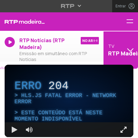
Entrar
RTP Notícias (RTP
NO AR
TV
Madeira)
RTP Madei
Emissão em simultâneo com RTP
Notícias
ERRO
204
HLS.JS FATAL ERROR - NETWORK
ERROR
ESTE CONTEÚDO ESTÁ NESTE
MOMENTO INDISPONÍVEL