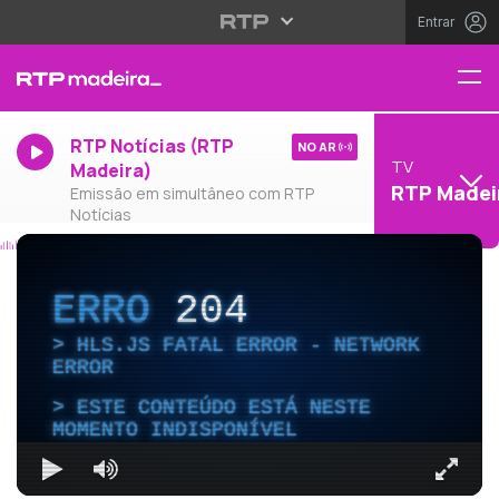
Entrar
RTP Notícias (RTP
NO AR
TV
Madeira)
RTP Madei
Emissão em simultâneo com RTP
Notícias
ERRO
204
HLS.JS FATAL ERROR - NETWORK
ERROR
ESTE CONTEÚDO ESTÁ NESTE
MOMENTO INDISPONÍVEL