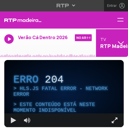
Entrar
Verão Cá Dentro 2026
NO AR
TV
RTP Madei
ERRO
204
HLS.JS FATAL ERROR - NETWORK
ERROR
ESTE CONTEÚDO ESTÁ NESTE
MOMENTO INDISPONÍVEL