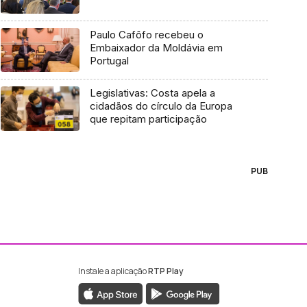
Paulo Cafôfo recebeu o
Embaixador da Moldávia em
Portugal
Legislativas: Costa apela a
cidadãos do círculo da Europa
que repitam participação
PUB
Instale a aplicação
RTP Play
ebook da RTP Madeira
nstagram da RTP Madeira