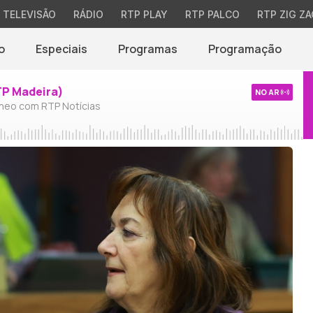
TELEVISÃO
RÁDIO
RTP PLAY
RTP PALCO
RTP ZIG ZA
o
Especiais
Programas
Programação
TP Madeira)
NO AR
neo com RTP Notícias