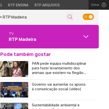
G
RTP ENSINA
RTP ARQUIVOS
Entrar
+ RTP Madeira
TV
RTP Madeira
Pode também gostar
PAN pede equipa multidisciplinar
para fazer levantamento dos
animais que existem na Região
(áudio)
Governo vai aumentar os apoios
à comunicação social (vídeo)
Sustentabilidade ambiental e