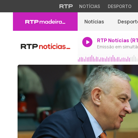
NOTÍCIAS
DESPORTO
Notícias
Desport
RTP Notícias (R
Emissão em simultâ