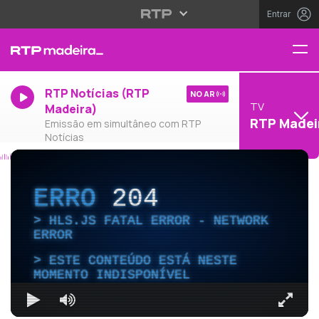
Entrar
RTP Notícias (RTP
NO AR
TV
Madeira)
RTP Madei
Emissão em simultâneo com RTP
Notícias
ERRO
204
HLS.JS FATAL ERROR - NETWORK
ERROR
ESTE CONTEÚDO ESTÁ NESTE
MOMENTO INDISPONÍVEL