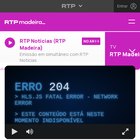
Entrar
RTP Notícias (RTP
NO AR
TV
Madeira)
RTP Madei
Emissão em simultâneo com RTP
Notícias
ERRO
204
HLS.JS FATAL ERROR - NETWORK
ERROR
ESTE CONTEÚDO ESTÁ NESTE
MOMENTO INDISPONÍVEL