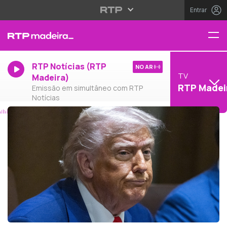
Entrar
RTP Notícias (RTP
NO AR
TV
Madeira)
RTP Madei
Emissão em simultâneo com RTP
Notícias