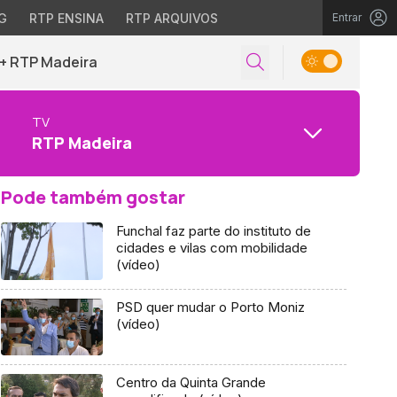
G
RTP ENSINA
RTP ARQUIVOS
Entrar
+ RTP Madeira
TV
RTP Madeira
Pode também gostar
Funchal faz parte do instituto de
cidades e vilas com mobilidade
(vídeo)
PSD quer mudar o Porto Moniz
(vídeo)
Centro da Quinta Grande