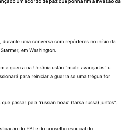
lcançado um acordo de paz que ponha fim à invasão da
, durante uma conversa com repórteres no início da
r Starmer, em Washington.
m a guerra na Ucrânia estão “muito avançadas” e
sionará para reiniciar a guerra se uma trégua for
que passar pela ‘russian hoax’ (farsa russa) juntos”,
stigação do FBI e do conselho especial do