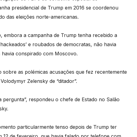
anha presidencial de Trump em 2016 se coordenou
ado das eleições norte-americanas.
ue, embora a campanha de Trump tenha recebido a
 ‘hackeados’ e roubados de democratas, não havia
ha havia conspirado com Moscovo.
o sobre as polémicas acusações que fez recentemente
olodymyr Zelensky de “ditador”.
ma pergunta”, respondeu o chefe de Estado no Salão
sky.
mento particularmente tenso depois de Trump ter
 12 de fevereiro, que havia falado por telefone com