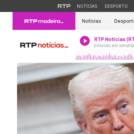
NOTÍCIAS
DESPORTO
Notícias
Desport
RTP Notícias (R
Emissão em simultâ