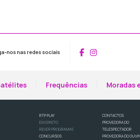
Aceder ao Fac
Aceder ao I
ga-nos nas redes sociais
atélites
Frequências
Moradas e
RTP PLAY
CONTACTOS
EM DIRETO
PROVEDORA DO
REVER PROGRAMAS
TELESPECTADOR
CONCURSOS
PROVEDORA DO OUVI