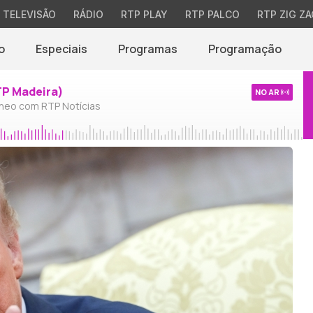
TELEVISÃO
RÁDIO
RTP PLAY
RTP PALCO
RTP ZIG ZA
o
Especiais
Programas
Programação
TP Madeira)
NO AR
neo com RTP Notícias