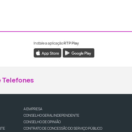
Instale a aplicação
RTP Play
ebook da RTP Madeira
nstagram da RTP Madeira
 Telefones
A EMPRESA
CONSELHO GERAL INDEPENDENTE
CONSELHO DE OPINIÃO
NTE
CONTRATO DE CONCESSÃO DO SERVIÇO PÚBLICO