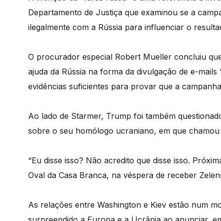
Departamento de Justiça que examinou se a camp
ilegalmente com a Rússia para influenciar o result
O procurador especial Robert Mueller concluiu q
ajuda da Rússia na forma da divulgação de e-mails
evidências suficientes para provar que a campan
Ao lado de Starmer, Trump foi também questionad
sobre o seu homólogo ucraniano, em que chamou V
“Eu disse isso? Não acredito que disse isso. Próxi
Oval da Casa Branca, na véspera de receber Zelen
As relações entre Washington e Kiev estão num mo
surpreendido a Europa e a Ucrânia ao anunciar, em