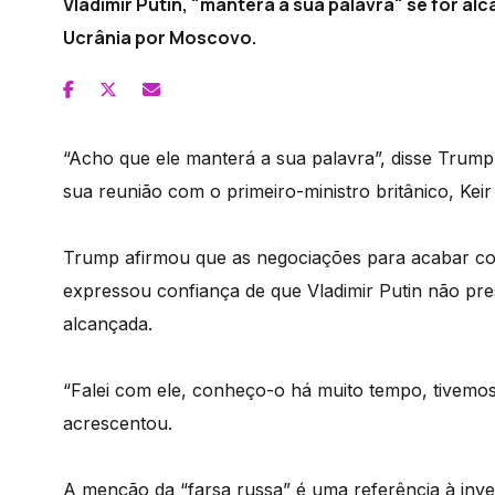
Vladimir Putin, "manterá a sua palavra" se for a
Ucrânia por Moscovo.
“Acho que ele manterá a sua palavra”, disse Trump
sua reunião com o primeiro-ministro britânico, Kei
Trump afirmou que as negociações para acabar co
expressou confiança de que Vladimir Putin não pres
alcançada.
“Falei com ele, conheço-o há muito tempo, tivemos 
acrescentou.
A menção da “farsa russa” é uma referência à inve