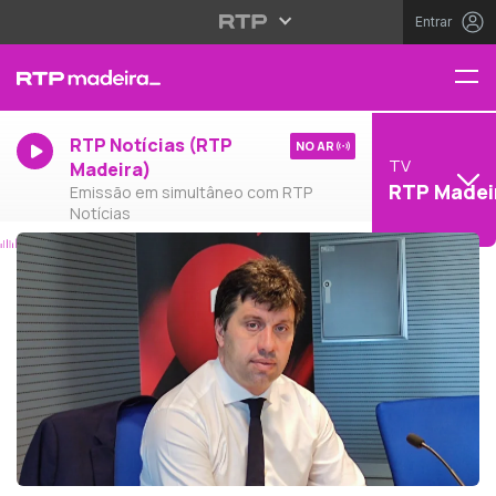
Entrar
RTP Notícias (RTP
NO AR
TV
Madeira)
RTP Madei
Emissão em simultâneo com RTP
Notícias