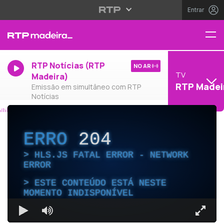
Entrar
RTP Notícias (RTP
NO AR
TV
Madeira)
RTP Madei
Emissão em simultâneo com RTP
Notícias
ERRO
204
HLS.JS FATAL ERROR - NETWORK
ERROR
ESTE CONTEÚDO ESTÁ NESTE
MOMENTO INDISPONÍVEL