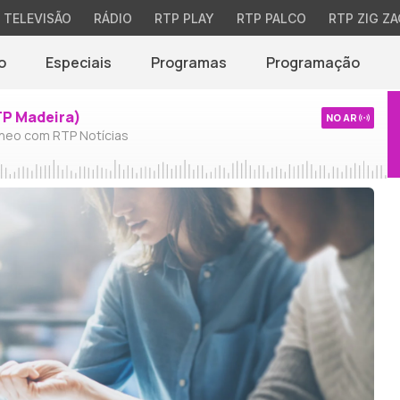
TELEVISÃO
RÁDIO
RTP PLAY
RTP PALCO
RTP ZIG ZA
o
Especiais
Programas
Programação
TP Madeira)
NO AR
neo com RTP Notícias