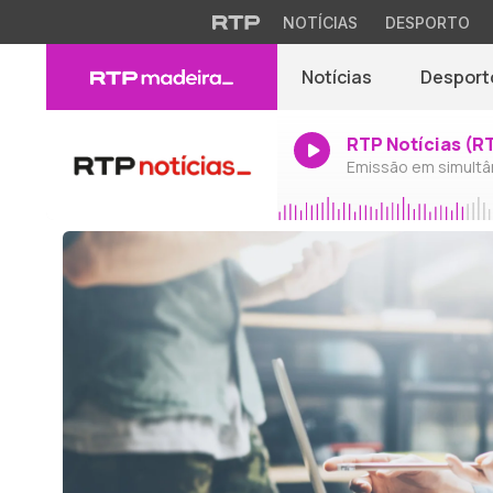
NOTÍCIAS
DESPORTO
Notícias
Desport
RTP Notícias (R
Emissão em simultâ