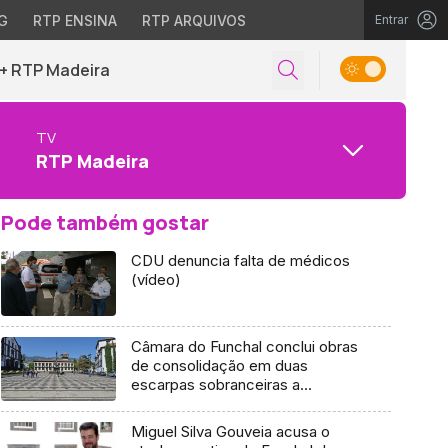
G
RTP ENSINA
RTP ARQUIVOS
Entrar
+ RTP Madeira
TV
RTP Madeira
Pode também gostar
CDU denuncia falta de médicos
(vídeo)
Câmara do Funchal conclui obras
de consolidação em duas
escarpas sobranceiras a
estradas
Miguel Silva Gouveia acusa o