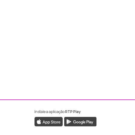
Instale a aplicação
RTP Play
ebook da RTP Madeira
nstagram da RTP Madeira