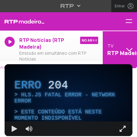
Entrar
RTP Notícias (RTP
NO AR
TV
Madeira)
RTP Madei
Emissão em simultâneo com RTP
Notícias
ERRO
204
HLS.JS FATAL ERROR - NETWORK
ERROR
ESTE CONTEÚDO ESTÁ NESTE
MOMENTO INDISPONÍVEL