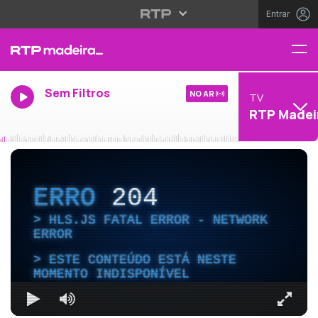
Entrar
Sem Filtros
NO AR
TV
RTP Madei
ERRO
204
HLS.JS FATAL ERROR - NETWORK
ERROR
ESTE CONTEÚDO ESTÁ NESTE
MOMENTO INDISPONÍVEL