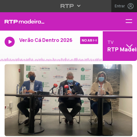
Entrar
Verão Cá Dentro 2026
NO AR
TV
RTP Madei