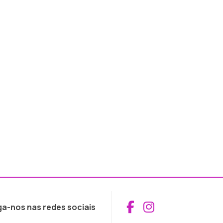
Aceder ao Fac
Aceder ao I
ga-nos nas redes sociais