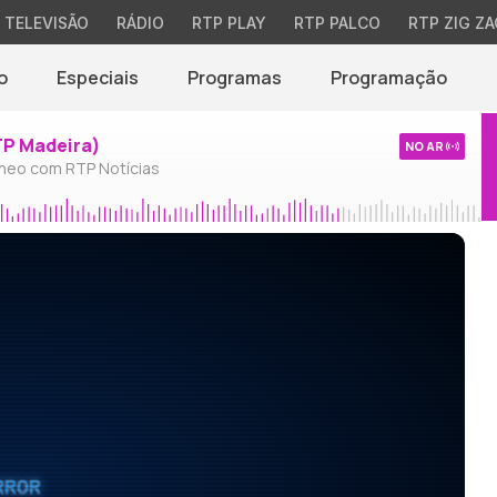
TELEVISÃO
RÁDIO
RTP PLAY
RTP PALCO
RTP ZIG ZA
o
Especiais
Programas
Programação
TP Madeira)
NO AR
neo com RTP Notícias
RROR