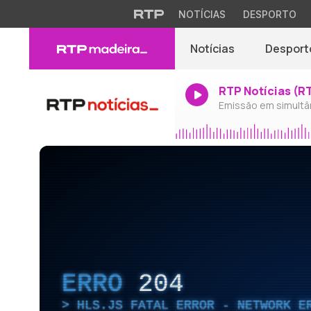
NOTÍCIAS
DESPORTO
Notícias
Desport
RTP Notícias (R
Emissão em simultâ
ERRO
204
HLS.JS FATAL ERROR - NETWORK E