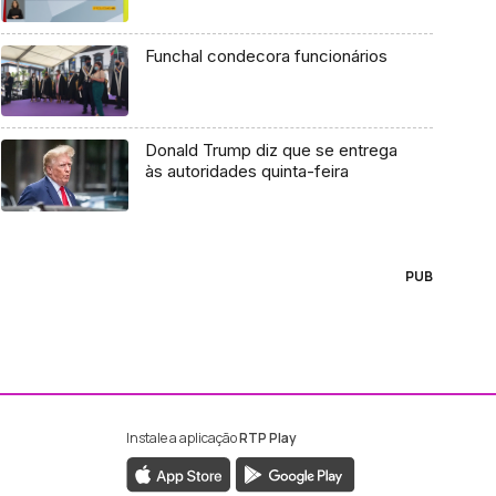
Funchal condecora funcionários
Donald Trump diz que se entrega
às autoridades quinta-feira
PUB
Instale a aplicação
RTP Play
ebook da RTP Madeira
nstagram da RTP Madeira