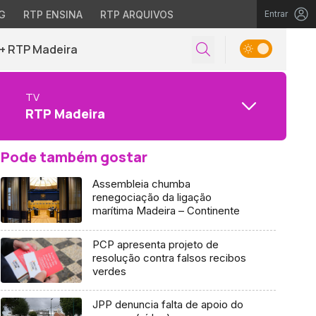
G
RTP ENSINA
RTP ARQUIVOS
Entrar
+ RTP Madeira
TV
RTP Madeira
Pode também gostar
Assembleia chumba
renegociação da ligação
marítima Madeira – Continente
PCP apresenta projeto de
resolução contra falsos recibos
verdes
JPP denuncia falta de apoio do