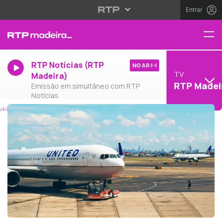
Entrar
RTP Notícias (RTP
NO AR
TV
Madeira)
RTP Madei
Emissão em simultâneo com RTP
Notícias