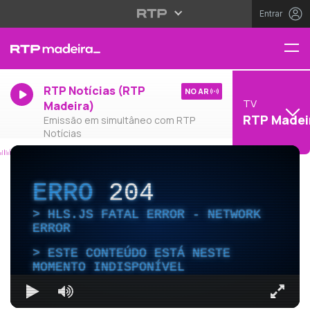
Entrar
RTP Notícias (RTP
NO AR
TV
Madeira)
RTP Madei
Emissão em simultâneo com RTP
Notícias
ERRO
204
HLS.JS FATAL ERROR - NETWORK
ERROR
ESTE CONTEÚDO ESTÁ NESTE
MOMENTO INDISPONÍVEL