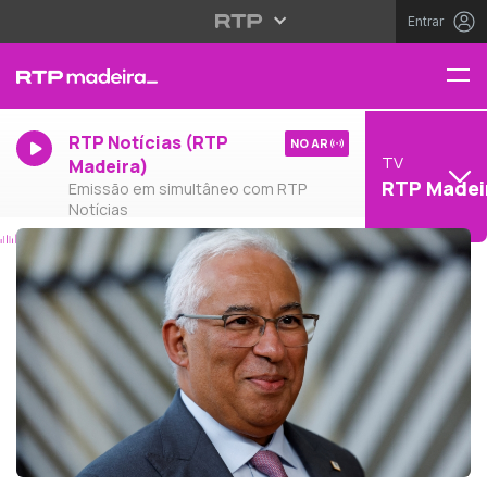
Entrar
RTP Notícias (RTP
NO AR
TV
Madeira)
RTP Madei
Emissão em simultâneo com RTP
Notícias