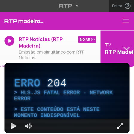
Entrar
RTP Notícias (RTP
NO AR
TV
Madeira)
RTP Madei
Emissão em simultâneo com RTP
Notícias
ERRO
204
HLS.JS FATAL ERROR - NETWORK
ERROR
ESTE CONTEÚDO ESTÁ NESTE
MOMENTO INDISPONÍVEL