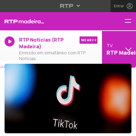
Entrar
RTP Notícias (RTP
NO AR
TV
Madeira)
RTP Madei
Emissão em simultâneo com RTP
Notícias